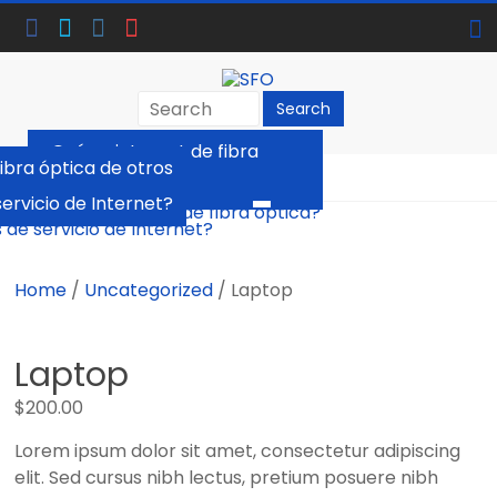
Skip
to
content
SFO
¿Qué es internet de fibra
SERVICIOS
ferencia la fibra óptica de otros
Menu
óptica?
DE
tipos de servicio de Internet?
FIBRA
OPTICA
Home
/
Uncategorized
/ Laptop
Laptop
$
200.00
Lorem ipsum dolor sit amet, consectetur adipiscing
elit. Sed cursus nibh lectus, pretium posuere nibh