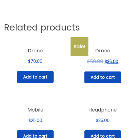
Related products
Sale!
Drone
Drone
$
50.00
Original
Current
$
70.00
$
35.00
price
price
was:
is:
Add to cart
Add to cart
$50.00.
$35.00.
Mobile
Headphone
$
25.00
$
35.00
Add to cart
Add to cart