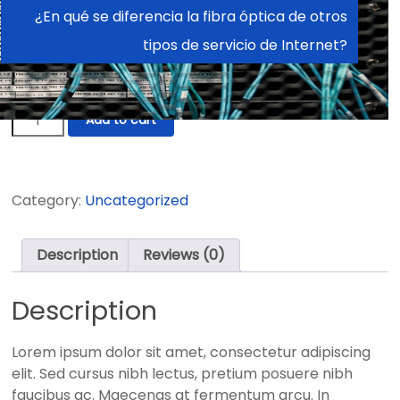
elit. Sed cursus nibh lectus, pretium posuere nibh
$145.00.
$100.00.
faucibus ac. Maecenas at fermentum arcu. In
consectetur ligula vel arcu mattis rutrum. Aenean ut
tellus in nisl euismod posuere.
Laptop
Add to cart
Pro
quantity
Category:
Uncategorized
Description
Reviews (0)
Description
Lorem ipsum dolor sit amet, consectetur adipiscing
elit. Sed cursus nibh lectus, pretium posuere nibh
faucibus ac. Maecenas at fermentum arcu. In