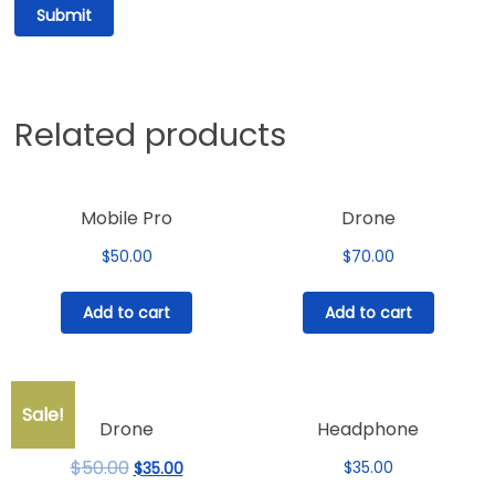
Related products
Mobile Pro
Drone
$
50.00
$
70.00
Add to cart
Add to cart
Sale!
Drone
Headphone
$
50.00
Original
Current
$
35.00
$
35.00
price
price