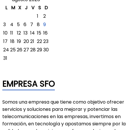
L
M
X
J
V
S
D
1
2
3
4
5
6
7
8
9
10
11
12
13
14
15
16
17
18
19
20
21
22
23
24
25
26
27
28
29
30
31
EMPRESA SFO
Somos una empresa que tiene como objetivo ofrecer
servicios y soluciones para mejorar y potenciar las
telecomunicaciones en las empresas, invertimos en
formación, en tecnología y apostamos siempre por la