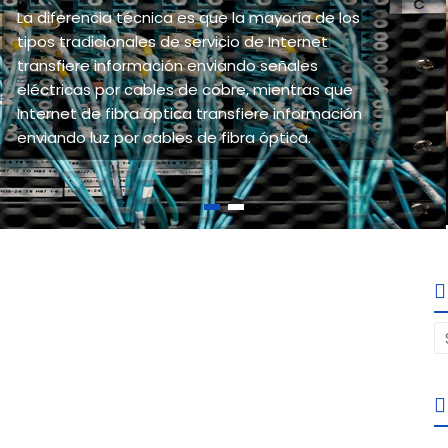
La diferencia técnica es que la mayoría de los
 de banda
tipos tradicionales de servicio de Internet
vidrio
transfiere información enviando señales
an cables de
eléctricas por cables de cobre, mientras que
cio de
Internet de fibra óptica transfiere información
enviando luz por cables de fibra óptica.