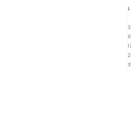
L
3
1
1
2
3