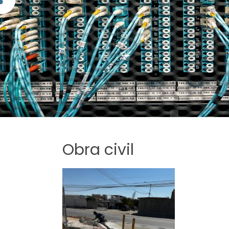
Internet de fibra óptica es un tipo
ancha que usa una red de fibras de 
pequeñas y agrupadas que se llam
fibra óptica para proporcionar servi
Internet a través de ondas de luz.
Obra civil