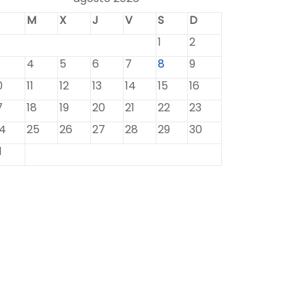
M
X
J
V
S
D
1
2
4
5
6
7
8
9
0
11
12
13
14
15
16
7
18
19
20
21
22
23
4
25
26
27
28
29
30
1