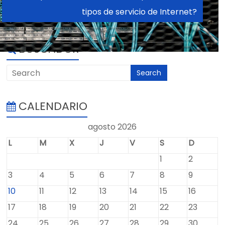
Instalaciones eléctricas
¿En qué se diferencia la fibra óptica de otros
tipos de servicio de Internet?
BUSCADOR
CALENDARIO
agosto 2026
L
M
X
J
V
S
D
1
2
3
4
5
6
7
8
9
10
11
12
13
14
15
16
17
18
19
20
21
22
23
24
25
26
27
28
29
30