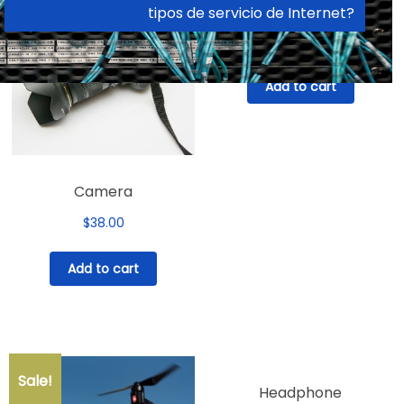
Drone
¿En qué se diferencia la fibra óptica de otros
tipos de servicio de Internet?
$
70.00
Add to cart
Camera
$
38.00
Add to cart
Sale!
Headphone