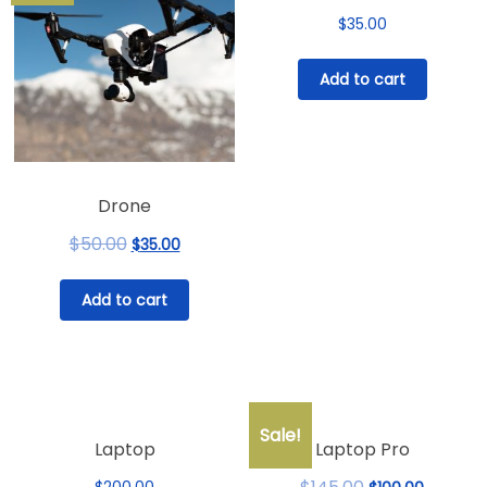
$
35.00
Add to cart
Drone
$
50.00
Original
Current
$
35.00
price
price
was:
is:
Add to cart
$50.00.
$35.00.
Sale!
Laptop
Laptop Pro
Original
Current