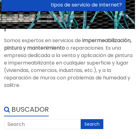
Servicio de aplicación de
¿En qué se diferencia la fibra óptica de otros
impermeabilizante y
tipos de servicio de Internet?
pintura
Somos expertos en servicios de
impermeabilización,
pintura y mantenimiento
o reparaciones. Es una
empresa dedicada a la venta y aplicación de pintura
e impermeabilizante en cualquier superficie y lugar
(viviendas, comercios, industrias, etc.), y a la
reparación de muros con problemas de humedad y
salitre.
BUSCADOR